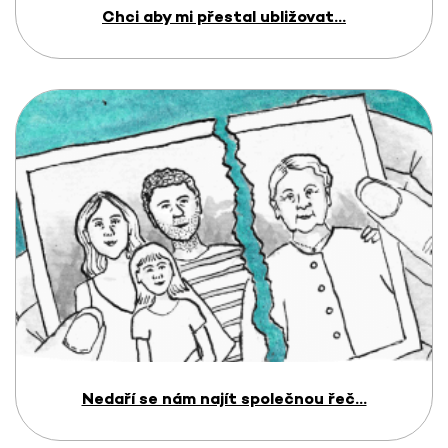
Chci aby mi přestal ubližovat...
Nedaří se nám najít společnou řeč...