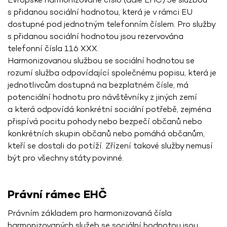
Evropské harmonizované číslo (dále EHČ) Je službou
s přidanou sociální hodnotou, která je v rámci EU
dostupné pod jednotným telefonním číslem. Pro služby
s přidanou sociální hodnotou jsou rezervována
telefonní čísla 116 XXX.
Harmonizovanou službou se sociální hodnotou se
rozumí služba odpovídající společnému popisu, která je
jednotlivcům dostupná na bezplatném čísle, má
potenciální hodnotu pro návštěvníky z jiných zemí
a která odpovídá konkrétní sociální potřebě, zejména
přispívá pocitu pohody nebo bezpečí občanů nebo
konkrétních skupin občanů nebo pomáhá občanům,
kteří se dostali do potíží. Zřízení takové služby nemusí
být pro všechny státy povinné.
Právní rámec EHČ
Právním základem pro harmonizovaná čísla
harmonizovaných služeb se sociální hodnotou jsou