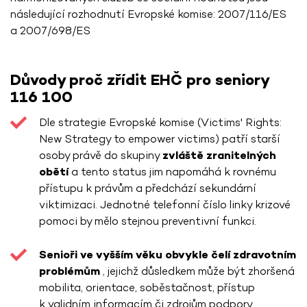
následující rozhodnutí Evropské komise: 2007/116/ES
a 2007/698/ES
Důvody proč zřídit EHČ pro seniory
116 100
Dle strategie Evropské komise (Victims' Rights:
New Strategy to empower victims) patří starší
osoby právě do skupiny
zvláště zranitelných
obětí
a tento status jim napomáhá k rovnému
přístupu k právům a předchází sekundární
viktimizaci. Jednotné telefonní číslo linky krizové
pomoci by mělo stejnou preventivní funkci.
Senioři ve vyšším věku obvykle čelí zdravotním
problémům
, jejichž důsledkem může být zhoršená
mobilita, orientace, soběstačnost, přístup
k validním informacím či zdrojům podpory.