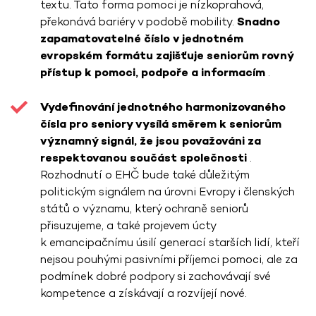
textu. Tato forma pomoci je nízkoprahová,
překonává bariéry v podobě mobility.
Snadno
zapamatovatelné číslo v jednotném
evropském formátu zajišťuje seniorům rovný
přístup k pomoci, podpoře a informacím
.
Vydefinování jednotného harmonizovaného
čísla pro seniory vysílá směrem k seniorům
významný signál, že jsou považováni za
respektovanou součást společnosti
.
Rozhodnutí o EHČ bude také důležitým
politickým signálem na úrovni Evropy i členských
států o významu, který ochraně seniorů
přisuzujeme, a také projevem úcty
k emancipačnímu úsilí generací starších lidí, kteří
nejsou pouhými pasivními příjemci pomoci, ale za
podmínek dobré podpory si zachovávají své
kompetence a získávají a rozvíjejí nové.