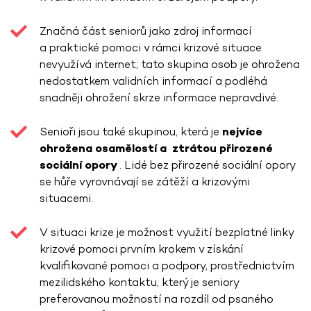
Značná část seniorů jako zdroj informací
a praktické pomoci v rámci krizové situace
nevyužívá internet; tato skupina osob je ohrožena
nedostatkem validních informací a podléhá
snadněji ohrožení skrze informace nepravdivé.
Senioři jsou také skupinou, která je
nejvíce
ohrožena osamělostí a ztrátou přirozené
sociální opory
. Lidé bez přirozené sociální opory
se hůře vyrovnávají se zátěží a krizovými
situacemi.
V situaci krize je možnost využití bezplatné linky
krizové pomoci prvním krokem v získání
kvalifikované pomoci a podpory, prostřednictvím
mezilidského kontaktu, který je seniory
preferovanou možností na rozdíl od psaného