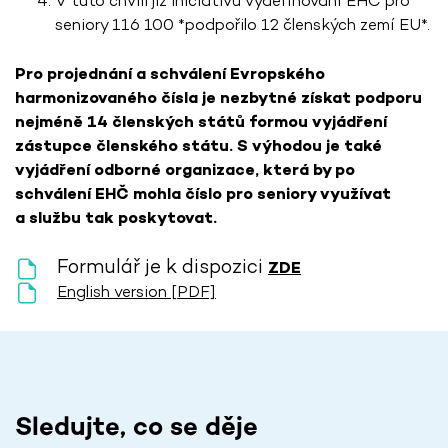
V tuto chvíli již iniciativu vydefinování EHČ pro
seniory 116 100 *podpořilo 12 členských zemí EU*.
Pro projednání a schválení Evropského
harmonizovaného čísla je nezbytné získat podporu
nejméně 14 členských států formou vyjádření
zástupce členského státu. S výhodou je také
vyjádření odborné organizace, která by po
schválení EHČ mohla číslo pro seniory využívat
a službu tak poskytovat.
Formulář je k dispozici
ZDE
English version [PDF]
Sledujte, co se děje